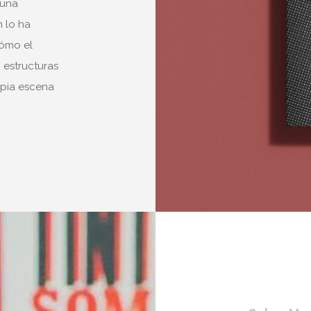
 una
n lo ha
cómo el
 estructuras
opia escena