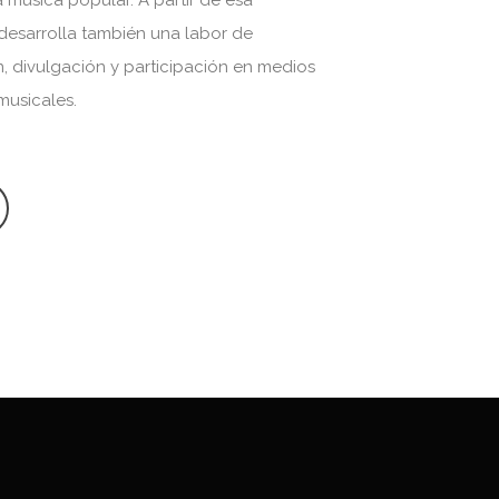
a música popular. A partir de esa
desarrolla también una labor de
n, divulgación y participación en medios
 musicales.