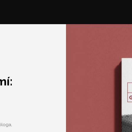
mí:
óloga,