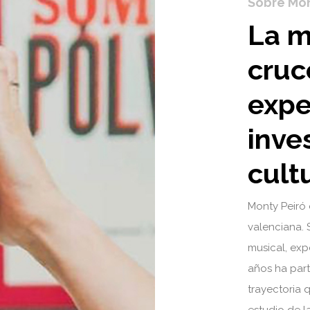
Sobre Mon
La m
cruc
expe
inve
cult
Monty Peiró
valenciana. 
musical, exp
años ha part
trayectoria 