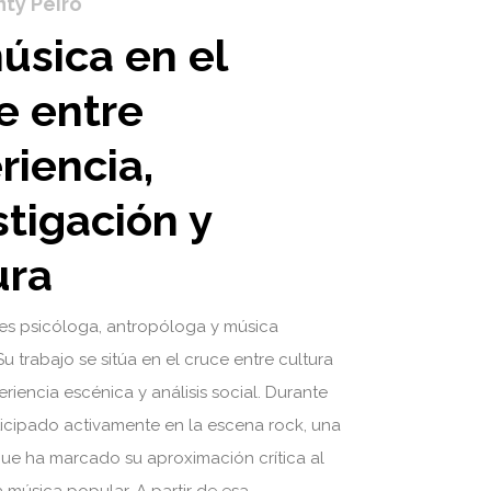
ty Peiró
úsica en el
e entre
riencia,
stigación y
ura
 es psicóloga, antropóloga y música
Su trabajo se sitúa en el cruce entre cultura
eriencia escénica y análisis social. Durante
icipado activamente en la escena rock, una
que ha marcado su aproximación crítica al